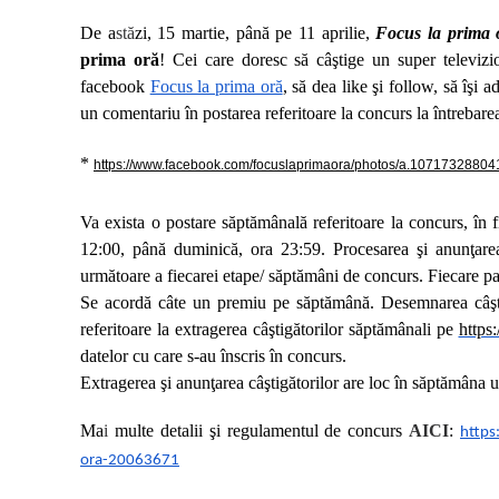
De a
stă
zi, 15 martie, până pe 11 aprilie,
Focus la prima 
prima oră
! Cei care doresc să câştige un super televizi
facebook
Focus la prima oră
, să dea like şi follow, să îşi
un comentariu în postarea referitoare la concurs la întrebarea
*
https://www.facebook.com/focuslaprimaora/photos/a.107173288
Va exista o postare săptămânală referitoare la concurs, în f
12:00, până duminică, ora 23:59. Procesarea şi anunţarea
următoare a fiecarei etape/ săptămâni de concurs. Fiecare par
Se acordă câte un premiu pe săptămână. Desemnarea câşti
referitoare la extragerea câştigătorilor săptămânali pe
https
datelor cu care s-au înscris în concurs.
Extragerea şi anunţarea câştigătorilor are loc în săptămâna 
Ma
i
multe detalii şi regulamentul de concurs
AICI
:
https
ora-20063671