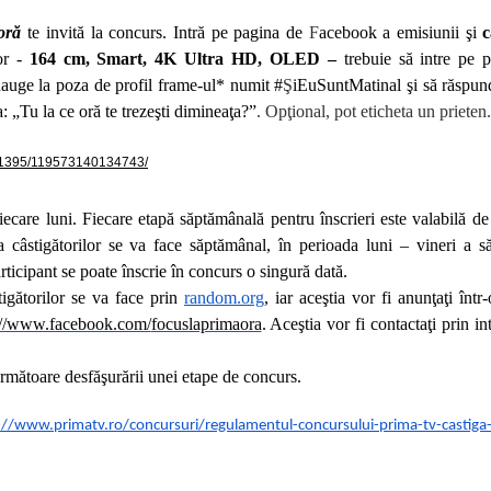
oră
te invită la concurs. Intră pe pagina de
F
acebook a emisiunii şi
c
or -
164 cm, Smart, 4K Ultra HD, OLED –
trebuie să intre pe 
 adauge la poza de profil frame-ul* numit #
Ş
iEuSuntMatinal şi să răspund
: „Tu la ce oră te trezeşti dimineaţa?”
. Op
ţional, pot eticheta un prieten
041395/119573140134743/
iecare luni. Fiecare etapă săptămânală pentru înscrieri este valabilă de
 câstigătorilor se va face săptămânal, în perioada luni – vineri a s
ticipant se poate înscrie în concurs o singură dată.
gătorilor se va face prin
random.org
, iar aceştia vor fi anunţaţi într
://www.facebook.com/
focuslaprimaora
. Aceştia vor fi contactaţi prin i
următoare desfăşurării unei etape de concurs.
://www.primatv.ro/
concursuri/regulamentul-
concursului-prima-tv-castiga