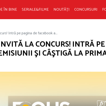
E ÎN BINE
SERIALE&FILME
NOUTĂȚI
CONCURSURI
F
ncurs! Intră pe pagina de facebook a...
INVITĂ LA CONCURS! INTRĂ PE
MISIUNII ŞI CÂŞTIGĂ LA PRIM