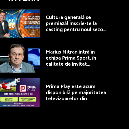
Cultura generală se
premiază! Înscrie-te la
casting pentru noul sezon
50/50, la Prima TV
Marius Mitran intră în
echipa Prima Sport, în
calitate de invitat
permanent la Fotbal Show
Prima Play este acum
disponibilă pe majoritatea
televizoarelor din
România