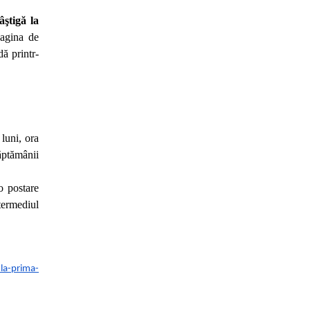
âştigă la
pagina de
ă printr-
.
 luni, ora
ăptămânii
-o postare
ntermediul
-
la-prima-