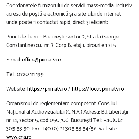
Coordonatele furnizorului de servicii mass-media, inclusiv
adresa de poştă electronică şi a site-ului de internet
unde poate fi contactat rapid, direct şi eficient:
Punct de lucru – Bucureşti, sector 2, Strada George
Constantinescu, nr. 3, Corp B, etaj 1, birourile 1 si 5
E-mail:
office@primatv.ro
Tel.: 0720 111 199
Website:
https://primatv.ro
/
https://focusprimatv.ro
Organismul de reglementare competent: Consiliul
Naţional al Audiovizualului (C.N.A.) Adresa: Bd.Libertăţii
nr. 14, sector 5, cod 050706, Bucureşti Tel.: +40(0)21
305 53 50; Fax: +40 (0) 21 305 53 54/56; website:
www.cna.ro