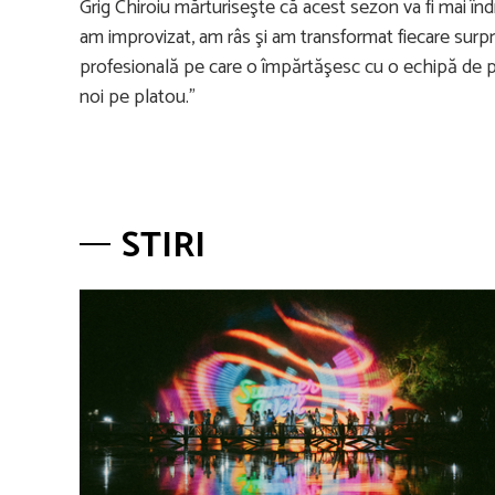
Grig Chiroiu mărturiseşte că acest sezon va fi mai în
am improvizat, am râs şi am transformat fiecare surp
profesională pe care o împărtăşesc cu o echipă de pri
noi pe platou.”
STIRI