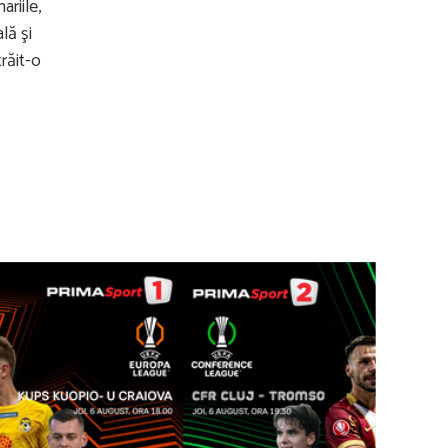
riile,
lă şi
răit-o