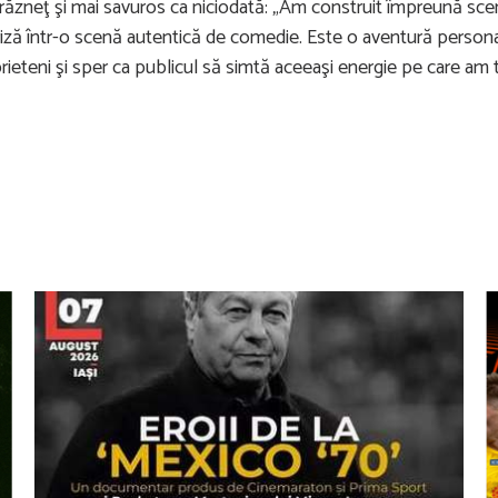
drăzneţ şi mai savuros ca niciodată: „Am construit împreună scena
riză într-o scenă autentică de comedie. Este o aventură persona
eteni şi sper ca publicul să simtă aceeaşi energie pe care am t