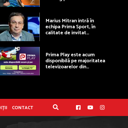
50/50, la Prima TV
Marius Mitran intră în
echipa Prima Sport, în
calitate de invitat
permanent la Fotbal Show
Prima Play este acum
disponibilă pe majoritatea
televizoarelor din
România
IȚII
CONTACT