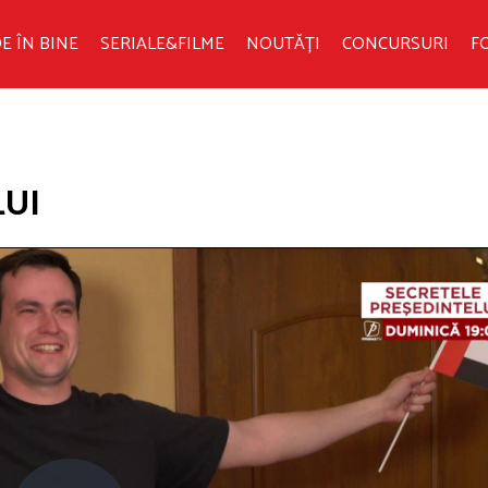
E ÎN BINE
SERIALE&FILME
NOUTĂȚI
CONCURSURI
F
LUI