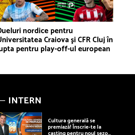
Dueluri nordice pentru
Universitatea Craiova şi CFR Cluj în
lupta pentru play-off-ul european
INTERN
Cultura generală se
premiază! Înscrie-te la
casting pentru noul sezon