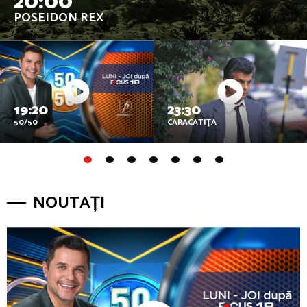
20:00
POSEIDON REX
19:20
23:30
50/50
CARACATIŢA
NOUTAȚI