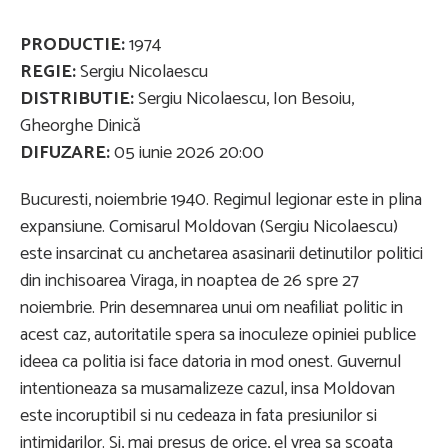
PRODUCTIE:
1974
REGIE:
Sergiu Nicolaescu
DISTRIBUTIE:
Sergiu Nicolaescu, Ion Besoiu,
Gheorghe Dinică
DIFUZARE:
05 iunie 2026 20:00
Bucuresti, noiembrie 1940. Regimul legionar este in plina
expansiune. Comisarul Moldovan (Sergiu Nicolaescu)
este insarcinat cu anchetarea asasinarii detinutilor politici
din inchisoarea Viraga, in noaptea de 26 spre 27
noiembrie. Prin desemnarea unui om neafiliat politic in
acest caz, autoritatile spera sa inoculeze opiniei publice
ideea ca politia isi face datoria in mod onest. Guvernul
intentioneaza sa musamalizeze cazul, insa Moldovan
este incoruptibil si nu cedeaza in fata presiunilor si
intimidarilor. Si, mai presus de orice, el vrea sa scoata