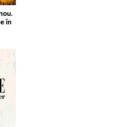
nou.
e în