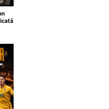
on
icată