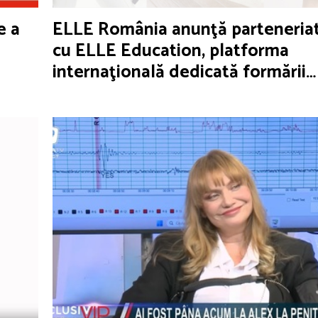
e a
ELLE România anunţă parteneria
cu ELLE Education, platforma
internaţională dedicată formării
profesioniştilor din fashion şi de