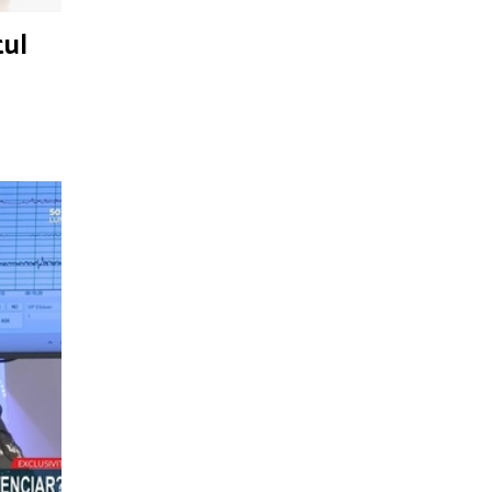
tul
sign