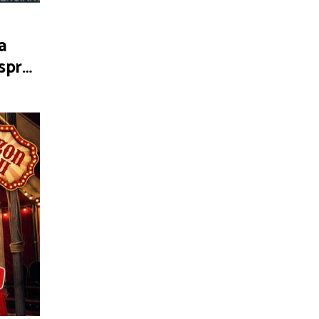
a
espre