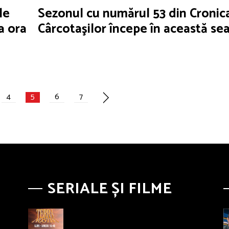
le
Sezonul cu numărul 53 din Cronic
a ora
Cârcotaşilor începe în această se
4
5
6
7
SERIALE ȘI FILME