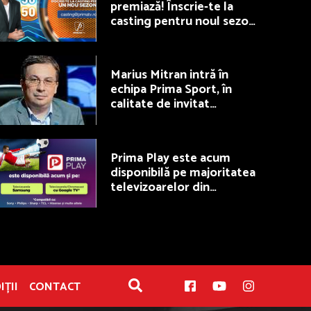
premiază! Înscrie-te la
casting pentru noul sezon
50/50, la Prima TV
Marius Mitran intră în
echipa Prima Sport, în
calitate de invitat
permanent la Fotbal Show
Prima Play este acum
disponibilă pe majoritatea
televizoarelor din
România
IȚII
CONTACT