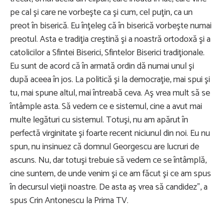
pe cal şi care ne vorbeşte ca şi cum, cel puţin, ca un
preot în biserică. Eu înţeleg că în biserică vorbeşte numai
preotul. Asta e tradiţia creştină şi a noastră ortodoxă şi a
catolicilor a Sfintei Biserici, Sfintelor Biserici tradiţionale.
Eu sunt de acord că în armată ordin dă numai unul şi
după aceea în jos. La politică şi la democraţie, mai spui şi
tu, mai spune altul, mai întreabă ceva. Aş vrea mult să se
întâmple asta. Să vedem ce e sistemul, cine a avut mai
multe legături cu sistemul. Totuşi, nu am apărut în
perfectă virginitate şi foarte recent niciunul din noi. Eu nu
spun, nu insinuez că domnul Georgescu are lucruri de
ascuns. Nu, dar totuşi trebuie să vedem ce se întâmplă,
cine suntem, de unde venim şi ce am făcut şi ce am spus
în decursul vieţii noastre. De asta aş vrea să candidez", a
spus Crin Antonescu la Prima TV.