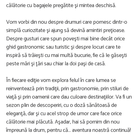
călătorie cu bagajele pregătite şi mintea deschisă.
Vom vorbi din nou despre drumuri care pornesc dintr-o
simplă curiozitate şi ajung să devină amintiri preţioase.
Despre gusturi care spun poveşti mai bine decât orice
ghid gastronomic sau turistic şi despre locuri care te
inspiră să trăieşti cu mai multă bucurie, fie că le găseşti
peste mări şi ţări sau chiar la doi paşi de casă.
În fiecare ediţie vom explora felul în care lumea se
reinventează prin tradiţii, prin gastronomie, prin stiluri de
viaţă şi prin oamenii care dau culoare destinaţiilor. Va fi un
sezon plin de descoperiri, cu o doză sănătoasă de
eleganţă, dar şi cu acel strop de umor care face orice
călătorie mai plăcută. Aşadar, hai să pornim din nou
împreună la drum, pentru că... aventura noastră continuă!