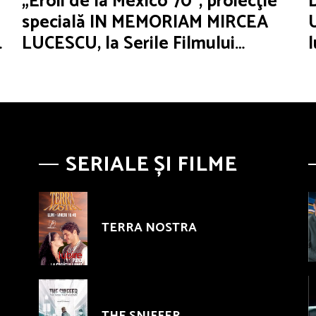
„Eroii de la Mexico 70”, proiecţie
specială IN MEMORIAM MIRCEA
LUCESCU, la Serile Filmului
Românesc
SERIALE ȘI FILME
TERRA NOSTRA
THE SNIFFER