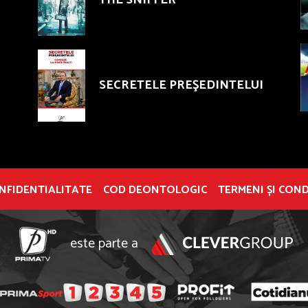
SECRETELE PREŞEDINTELUI
ONFIDENTIALITATE
COD DEONTOLOGIC
TERMENI ȘI COND
este parte a