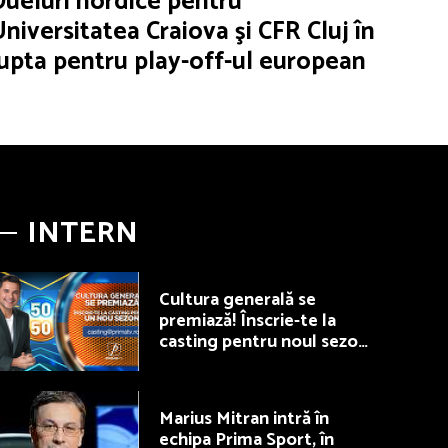
Dueluri nordice pentru
Universitatea Craiova şi CFR Cluj în
lupta pentru play-off-ul european
INTERN
Cultura generală se
premiază! Înscrie-te la
casting pentru noul sezon
50/50, la Prima TV
Marius Mitran intră în
echipa Prima Sport, în