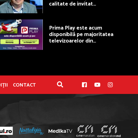
calitate de invitat
permanent la Fotbal Show
Prima Play este acum
disponibilă pe majoritatea
televizoarelor din
România
IȚII
CONTACT