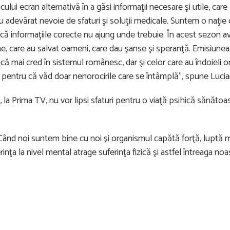
ului ecran alternativă în a găsi informaţii necesare şi utile, care
u adevărat nevoie de sfaturi şi soluţii medicale. Suntem o naţie 
 că informaţiile corecte nu ajung unde trebuie. În acest sezon 
ne, care au salvat oameni, care dau şanse şi speranţă. Emisiunea 
 încă mai cred în sistemul românesc, dar şi celor care au îndoieli or
oi pentru că văd doar nenorocirile care se întâmplă”, spune Lucia
 la Prima TV, nu vor lipsi sfaturi pentru o viaţă psihică sănătoas
. Când noi suntem bine cu noi şi organismul capătă forţă, luptă 
rinţa la nivel mental atrage suferinţa fizică şi astfel întreaga noa