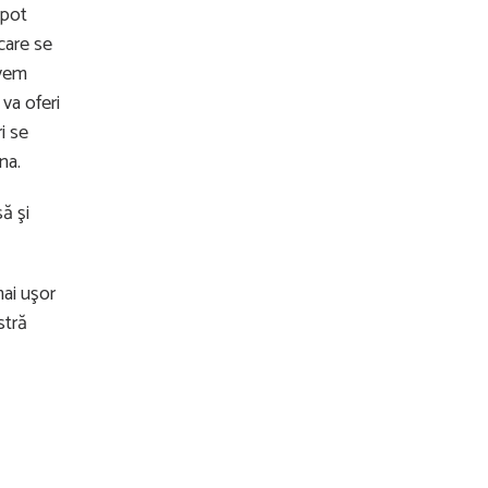
 pot
care se
avem
va oferi
i se
na.
ă şi
mai uşor
stră