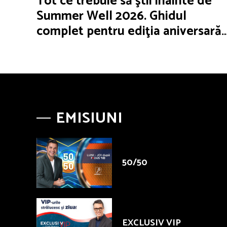
Tot ce trebuie să ştii înainte de
Summer Well 2026. Ghidul
complet pentru ediţia aniversară
de 15 ani
EMISIUNI
50/50
EXCLUSIV VIP