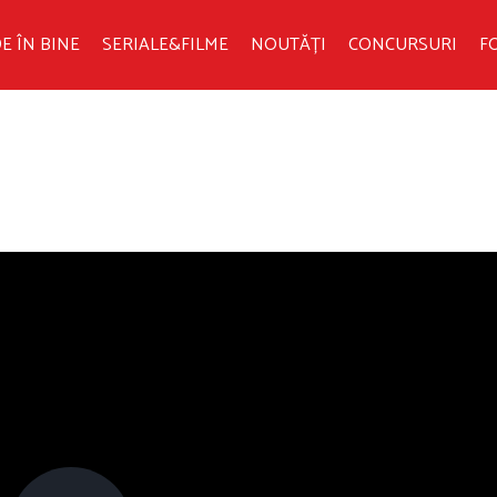
E ÎN BINE
SERIALE&FILME
NOUTĂȚI
CONCURSURI
F