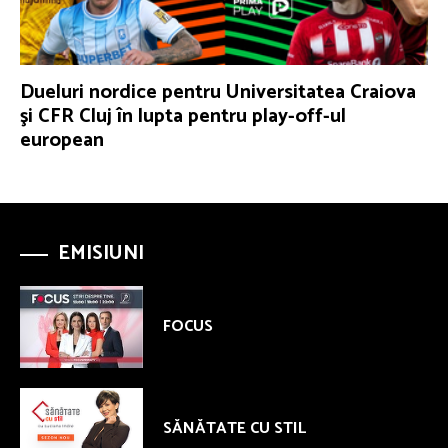
Dueluri nordice pentru Universitatea Craiova
şi CFR Cluj în lupta pentru play-off-ul
european
EMISIUNI
FOCUS
SĂNĂTATE CU STIL