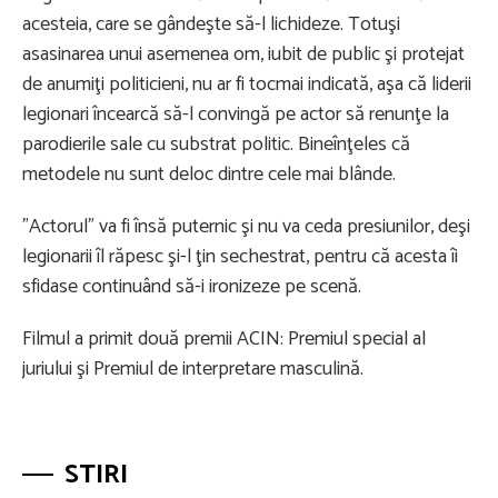
acesteia, care se gândeşte să-l lichideze. Totuşi
asasinarea unui asemenea om, iubit de public şi protejat
de anumiţi politicieni, nu ar fi tocmai indicată, aşa că liderii
legionari încearcă să-l convingă pe actor să renunţe la
parodierile sale cu substrat politic. Bineînţeles că
metodele nu sunt deloc dintre cele mai blânde.
"Actorul" va fi însă puternic şi nu va ceda presiunilor, deşi
legionarii îl răpesc şi-l ţin sechestrat, pentru că acesta îi
sfidase continuând să-i ironizeze pe scenă.
Filmul a primit două premii ACIN: Premiul special al
juriului şi Premiul de interpretare masculină.
STIRI