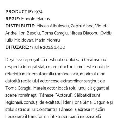
PRODUCTIE:
1974
REGIE:
Manole Marcus
DISTRIBUTIE:
Mircea Albulescu, Zephi Alsec, Violeta
Andrei, Ion Besoiu, Toma Caragiu, Mircea Diaconu, Ovidiu
Iuliu Moldovan, Marin Moraru
DIFUZARE:
17 iulie 2026 23:00
Deşi i s-a reproşat că destinul eroului său Caratase nu
respectă integral viaţa marelui actor, filmul este unul de
referinţă în cinematografia românească, în primul rând
datorită recitalului actoricesc extraordinar susţinut de
Toma Caragiu. Marele actor joacă rolul unui alt gigant al
scenei româneşti, Tănase, "Actorul". Sălbaticii sunt
legionarii, conduşi de exaltatul lider Horia Sima. Gagurile şi
stilul satiric al lui Constantin Tănase la adresa Mişcării
Legionare îl transformă într-o persoană indezirabilă