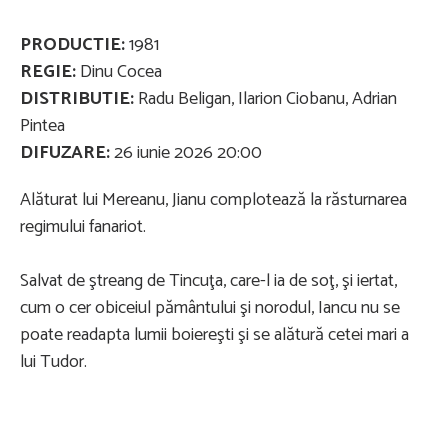
PRODUCTIE:
1981
REGIE:
Dinu Cocea
DISTRIBUTIE:
Radu Beligan, Ilarion Ciobanu, Adrian
Pintea
DIFUZARE:
26 iunie 2026 20:00
Alăturat lui Mereanu, Jianu complotează la răsturnarea
regimului fanariot.
Salvat de ştreang de Tincuţa, care-l ia de soţ, şi iertat,
cum o cer obiceiul pământului şi norodul, Iancu nu se
poate readapta lumii boiereşti şi se alătură cetei mari a
lui Tudor.