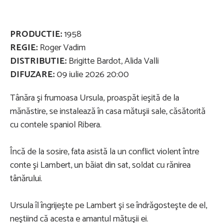
PRODUCTIE:
1958
REGIE:
Roger Vadim
DISTRIBUTIE:
Brigitte Bardot, Alida Valli
DIFUZARE:
09 iulie 2026 20:00
Tânăra şi frumoasa Ursula, proaspăt ieşită de la
mănăstire, se instalează în casa mătuşii sale, căsătorită
cu contele spaniol Ribera.
Încă de la sosire, fata asistă la un conflict violent între
conte şi Lambert, un băiat din sat, soldat cu rănirea
tânărului.
Ursula îl îngrijeşte pe Lambert şi se îndrăgosteşte de el,
neştiind că acesta e amantul mătuşii ei.