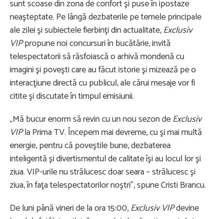
sunt scoase din zona de confort şi puse în ipostaze
neaşteptate. Pe lângă dezbaterile pe temele principale
ale zilei şi subiectele fierbinţi din actualitate,
Exclusiv
VIP
propune noi concursuri în bucătărie, invită
telespectatorii să răsfoiască o arhivă mondenă cu
imagini şi poveşti care au făcut istorie şi mizează pe o
interacţiune directă cu publicul, ale cărui mesaje vor fi
citite şi discutate în timpul emisiunii.
„Mă bucur enorm să revin cu un nou sezon de
Exclusiv
VIP
la Prima TV. Începem mai devreme, cu şi mai multă
energie, pentru că poveştile bune, dezbaterea
inteligentă şi divertismentul de calitate îşi au locul lor şi
ziua. VIP-urile nu strălucesc doar seara – strălucesc şi
ziua, în faţa telespectatorilor noştri”, spune Cristi Brancu.
De luni până vineri de la ora 15:00,
Exclusiv VIP
devine