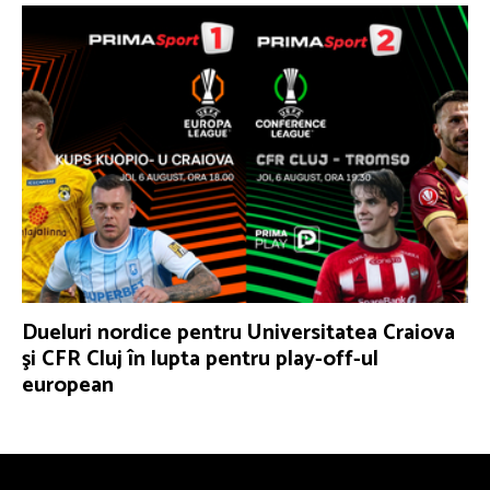
Dueluri nordice pentru Universitatea Craiova
şi CFR Cluj în lupta pentru play-off-ul
european