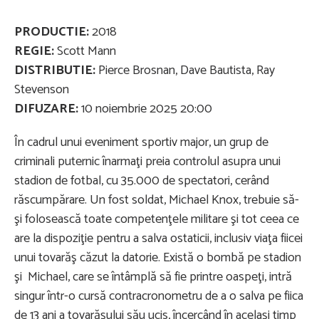
PRODUCTIE:
2018
REGIE:
Scott Mann
DISTRIBUTIE:
Pierce Brosnan, Dave Bautista, Ray
Stevenson
DIFUZARE:
10 noiembrie 2025 20:00
În cadrul unui eveniment sportiv major, un grup de
criminali puternic înarmaţi preia controlul asupra unui
stadion de fotbal, cu 35.000 de spectatori, cerând
răscumpărare. Un fost soldat, Michael Knox, trebuie să-
şi folosească toate competenţele militare şi tot ceea ce
are la dispoziţie pentru a salva ostaticii, inclusiv viaţa fiicei
unui tovarăş căzut la datorie. Există o bombă pe stadion
şi Michael, care se întâmplă să fie printre oaspeţi, intră
singur într-o cursă contracronometru de a o salva pe fiica
de 13 ani a tovarăşului său ucis, încercând în acelaşi timp