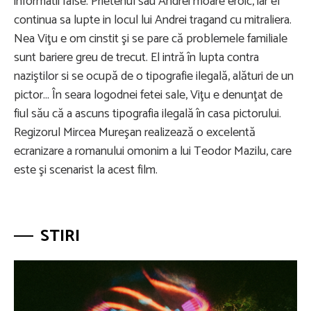
informatii false. Prietenul sau Andrei moare eroic, iar el
continua sa lupte in locul lui Andrei tragand cu mitraliera.
Nea Viţu e om cinstit şi se pare că problemele familiale
sunt bariere greu de trecut. El intră în lupta contra
naziştilor si se ocupă de o tipografie ilegală, alături de un
pictor... În seara logodnei fetei sale, Viţu e denunţat de
fiul său că a ascuns tipografia ilegală în casa pictorului.
Regizorul Mircea Mureşan realizează o excelentă
ecranizare a romanului omonim a lui Teodor Mazilu, care
este şi scenarist la acest film.
STIRI