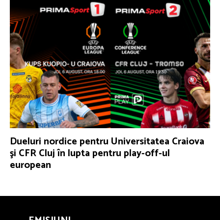
Dueluri nordice pentru Universitatea Craiova
şi CFR Cluj în lupta pentru play-off-ul
european