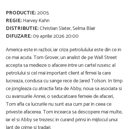
PRODUCTIE:
2005
REGIE:
Harvey Kahn
DISTRIBUTIE:
Christian Slater, Selma Blair
DIFUZARE:
09 aprilie 2026 20:00
America este in razboi, iar criza petrolulului este din ce in
ce mai acuta. Tom Grover, un analist de pe Wall Street
accepta sa medieze o afacere intre un cartel rusesc al
petrolului si cel mai important client al firmei la care
lucreaza, condusa cu sange rece de Jared Tolson. In timp
ce jongleaza cu atractia fata de Abby, noua sa asociata si
cu avansurile Annei, o seducatoare femeie de afaceri,
Tom afla ca lucrurile nu sunt asa cum par in ceea ce
priveste afacerea. Tom incearca sa descopere mai multe,
iar el si Abby se trezesc in curand prinsi in mijlocul unui
lant de crime si tradari.