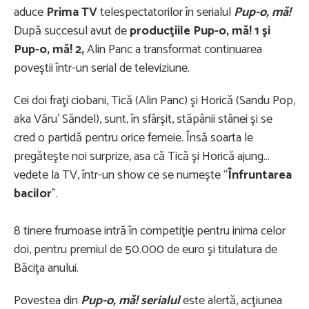
aduce
Prima TV
telespectatorilor în serialul
Pup-o, mă!
După succesul avut de
producţiile Pup-o, mă! 1 şi
Pup-o, mă! 2,
Alin Panc a transformat continuarea
poveştii într-un serial de televiziune.
Cei doi fraţi ciobani, Tică (Alin Panc) şi Horică (Sandu Pop,
aka Văru’ Săndel), sunt, în sfârşit, stăpânii stânei şi se
cred o partidă pentru orice femeie. Însă soarta le
pregăteşte noi surprize, asa că Tică şi Horică ajung…
vedete la TV, într-un show ce se numeşte “
Înfruntarea
bacilor
”.
8 tinere frumoase intră în competiţie pentru inima celor
doi, pentru premiul de 50.000 de euro şi titulatura de
Băciţa anului.
Povestea din
Pup-o, mă! serialul
este alertă, acţiunea