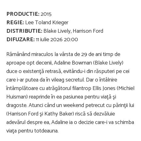
PRODUCTIE:
2015
REGIE:
Lee Toland Krieger
DISTRIBUTIE:
Blake Lively, Harrison Ford
DIFUZARE:
11 iulie 2026 20:00
Rămânând miraculos la vârsta de 29 de ani timp de
aproape opt decenii, Adaline Bowman (Blake Lively)
duce o existenţă retrasă, evitându-i din răsputeri pe cei
care i-ar putea da în vileag secretul. Dar o întâlnire
întâmplătoare cu atrăgătorul filantrop Ellis Jones (Michiel
Huisman) reaprinde în ea pasiunea pentru viaţă şi
dragoste. Atunci când un weekend petrecut cu părinţii lui
(Harrison Ford şi Kathy Baker) riscă să dezvăluie
adevărul despre ea, Adaline ia o decizie care-i va schimba
viaţa pentru totdeauna.