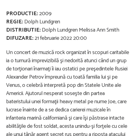
PRODUCTIE:
2009
REGIE:
Dolph Lundgren
DISTRIBUTIE:
Dolph Lundgren Melissa Ann Smith
DIFUZARE:
21 februarie 2022 20:00
Un concert de muzică rock organizat în scopuri caritabile
ia o turnură imprevizibilă şi nedorită atunci când un grup
de torţionari înarmaţi îi iau ostatici pe preşedintele Rusiei
Alexander Petrov împreună cu toată familia lui şi pe
Venus, o celebră interpretă pop din Statele Unite ale
Americii. Ajutorul nesperat soseşte din partea
bateristului unei formaţii heavy metal pe nume Joe, care
lucrase înainte de a se dedica carierei muzicale în
infanteria marină californiană şi care îşi păstrase intacte
abilităţile de fost soldat, acesta unindu-şi forţele cu cele
ale unui tânăr agent secret rus pentru a riposta atacului