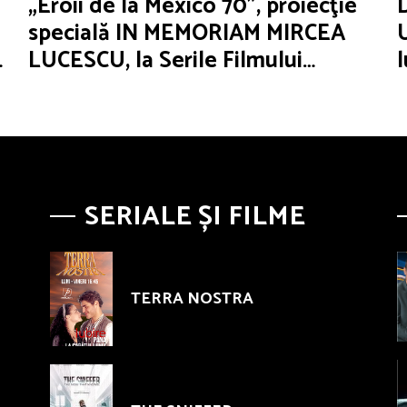
„Eroii de la Mexico 70”, proiecţie
specială IN MEMORIAM MIRCEA
LUCESCU, la Serile Filmului
Românesc
SERIALE ȘI FILME
TERRA NOSTRA