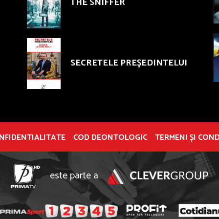
THE SNIFFER
SECRETELE PREŞEDINTELUI
ONFIDENTIALITATE
COD DEONTOLOGIC
TERMENI ȘI COND
este parte a