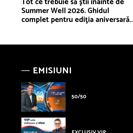
Tot ce trebuie să ştii înainte de
Summer Well 2026. Ghidul
complet pentru ediţia aniversară
de 15 ani
EMISIUNI
50/50
EXCLUSIV VIP