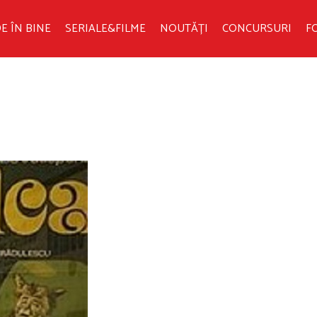
E ÎN BINE
SERIALE&FILME
NOUTĂȚI
CONCURSURI
F