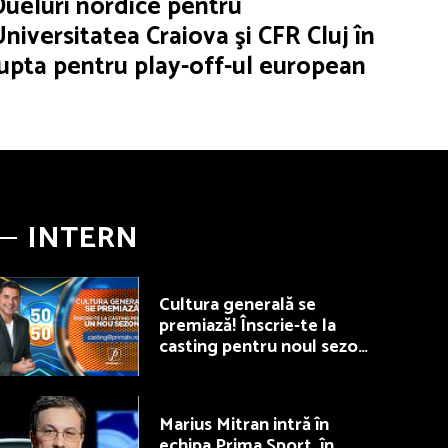
Dueluri nordice pentru
Universitatea Craiova şi CFR Cluj în
lupta pentru play-off-ul european
INTERN
Cultura generală se
premiază! Înscrie-te la
casting pentru noul sezon
50/50, la Prima TV
Marius Mitran intră în
echipa Prima Sport, în