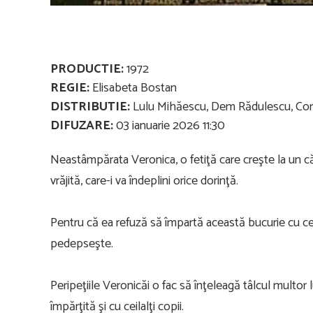
PRODUCTIE:
1972
REGIE:
Elisabeta Bostan
DISTRIBUTIE:
Lulu Mihăescu, Dem Rădulescu, Corne
DIFUZARE:
03 ianuarie 2026 11:30
Neastâmpărata Veronica, o fetiţă care creşte la un căm
vrăjită, care-i va îndeplini orice dorinţă.
Pentru că ea refuză să împartă această bucurie cu ceil
pedepseşte.
Peripeţiile Veronicăi o fac să înţeleagă tâlcul multor l
împărţită şi cu ceilalţi copii.