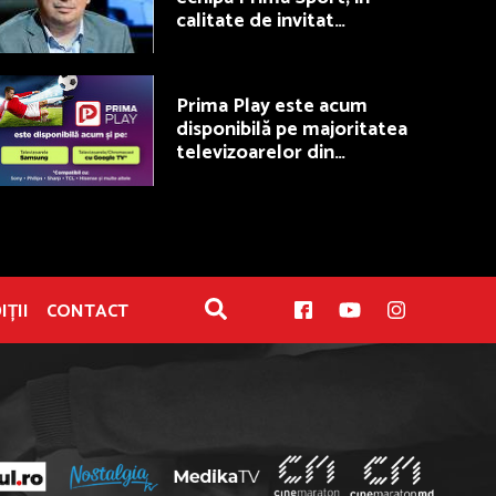
calitate de invitat
permanent la Fotbal Show
Prima Play este acum
disponibilă pe majoritatea
televizoarelor din
România
IȚII
CONTACT