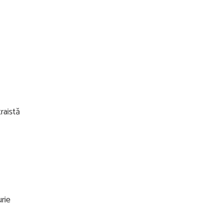
raistă
urie