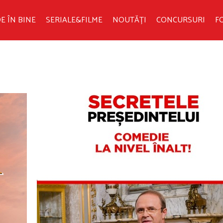
E ÎN BINE
SERIALE&FILME
NOUTĂȚI
CONCURSURI
F