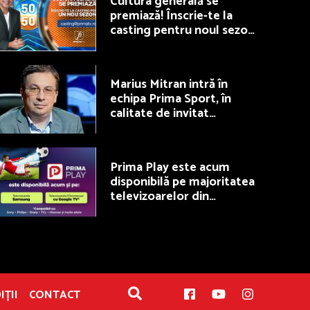
Cultura generală se
premiază! Înscrie-te la
casting pentru noul sezon
50/50, la Prima TV
Marius Mitran intră în
echipa Prima Sport, în
calitate de invitat
permanent la Fotbal Show
Prima Play este acum
disponibilă pe majoritatea
televizoarelor din
România
IȚII
CONTACT