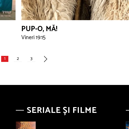
PUP-O, MĂ!
Vineri 19:15
1
2
3
SERIALE ȘI FILME