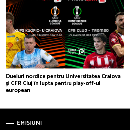
Dueluri nordice pentru Universitatea Craiova
şi CFR Cluj în lupta pentru play-off-ul
european
EMISIUNI