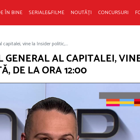
E ÎN BINE
SERIALE&FILME
NOUTĂȚI
CONCURSURI
F
capitalei, vine la Insider politic,...
L GENERAL AL CAPITALEI, VIN
Ă, DE LA ORA 12:00