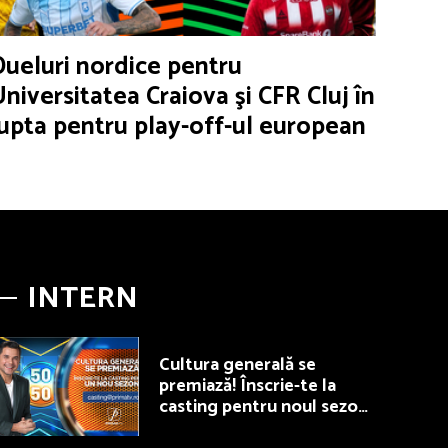
Dueluri nordice pentru
Universitatea Craiova şi CFR Cluj în
lupta pentru play-off-ul european
INTERN
Cultura generală se
premiază! Înscrie-te la
casting pentru noul sezon
50/50, la Prima TV