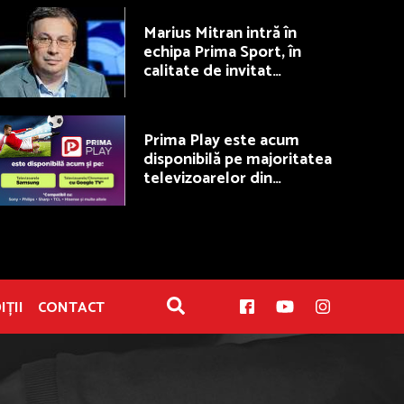
Marius Mitran intră în
echipa Prima Sport, în
calitate de invitat
permanent la Fotbal Show
Prima Play este acum
disponibilă pe majoritatea
televizoarelor din
România
IȚII
CONTACT