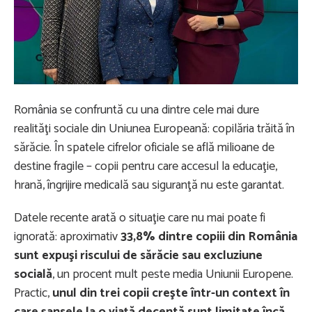
România se confruntă cu una dintre cele mai dure
realităţi sociale din Uniunea Europeană: copilăria trăită în
sărăcie. În spatele cifrelor oficiale se află milioane de
destine fragile – copii pentru care accesul la educaţie,
hrană, îngrijire medicală sau siguranţă nu este garantat.
Datele recente arată o situaţie care nu mai poate fi
ignorată: aproximativ
33,8% dintre copiii din România
sunt expuşi riscului de sărăcie sau excluziune
socială
, un procent mult peste media Uniunii Europene.
Practic,
unul din trei copii creşte într-un context în
care şansele la o viaţă decentă sunt limitate încă