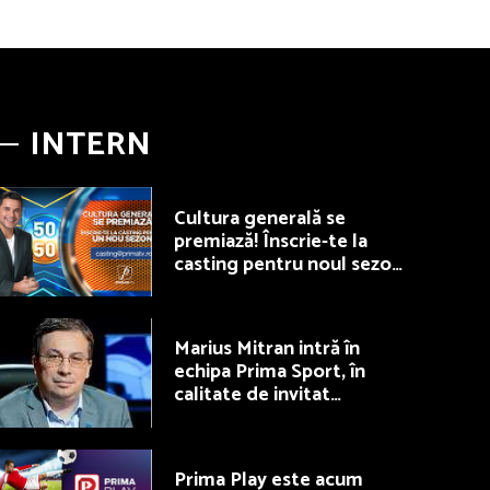
INTERN
Cultura generală se
premiază! Înscrie-te la
casting pentru noul sezon
50/50, la Prima TV
Marius Mitran intră în
echipa Prima Sport, în
calitate de invitat
permanent la Fotbal Show
Prima Play este acum