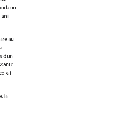
Fonda,un
 anii
care au
şi
ns d’un
ssante
o e i
, la