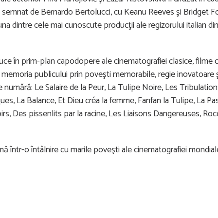
lmul semnat de Bernardo Bertolucci, cu Keanu Reeves şi Bridget 
 una dintre cele mai cunoscute producţii ale regizorului italian din
uce în prim-plan capodopere ale cinematografiei clasice, filme 
 în memoria publicului prin poveşti memorabile, regie inovatoare 
 se numără: Le Salaire de la Peur, La Tulipe Noire, Les Tribulatio
es, La Balance, Et Dieu créa la femme, Fanfan la Tulipe, La Pa
rs, Des pissenlits par la racine, Les Liaisons Dangereuses, Rocc
mă într-o întâlnire cu marile poveşti ale cinematografiei mondiale