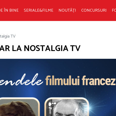
E ÎN BINE
SERIALE&FILME
NOUTĂȚI
CONCURSURI
F
stalgia TV
DOAR LA NOSTALGIA TV