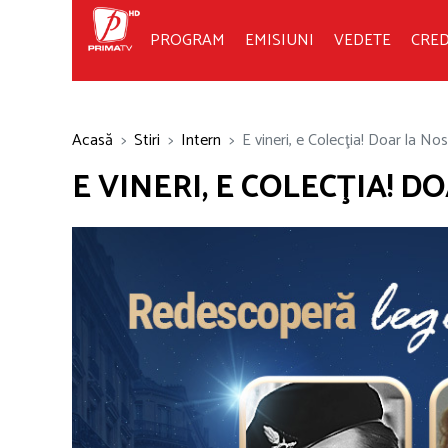
PROGRAM
EMISIUNI
VEDETE
CRED
Acasă
Stiri
Intern
E vineri, e Colecţia! Doar la No
E VINERI, E COLECŢIA! 