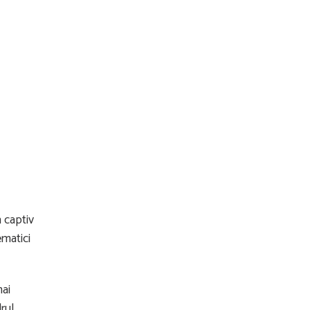
n captiv
ematici
mai
rul