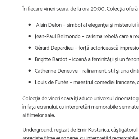
În fiecare vineri seara, de la ora 20:00, Colecţia ofer
Alain Delon – simbol al eleganţei şi misterului 
Jean-Paul Belmondo – carisma rebelă care a rede
Gérard Depardieu – forţă actoricească impresiona
Brigitte Bardot – icoană a feminităţii şi un fenom
Catherine Deneuve – rafinament, stil şi una din
Louis de Funès – maestrul comediei franceze, ce
Colecţia de vineri seara îţi aduce universul cinematog
în faţa ecranului, cu interpretări memorabile semnat
ai filmelor sale.
Underground, regizat de Emir Kusturica, câştigătorul 
apreciate filme europene, cu interpretări remarcabile a