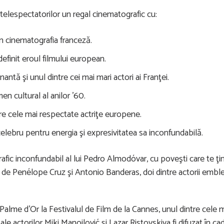
ă telespectatorilor un regal cinematografic cu:
în cinematografia franceză.
finit eroul filmului european.
ntă şi unul dintre cei mai mari actori ai Franţei.
en cultural al anilor ’60.
tre cele mai respectate actriţe europene.
lebru pentru energia şi expresivitatea sa inconfundabilă.
rafic inconfundabil al lui Pedro Almodóvar, cu poveşti care te ţi
e de Penélope Cruz şi Antonio Banderas, doi dintre actorii embl
Palme d’Or la Festivalul de Film de la Cannes, unul dintre cele 
le actorilor Miki Manojlović şi Lazar Ristovskiva fi difuzat în cad