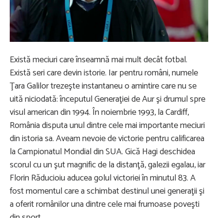
Play
Video
Există meciuri care înseamnă mai mult decât fotbal.
Există seri care devin istorie. Iar pentru români, numele
Ţara Galilor trezeşte instantaneu o amintire care nu se
uită niciodată: începutul Generaţiei de Aur şi drumul spre
visul american din 1994. În noiembrie 1993, la Cardiff,
România disputa unul dintre cele mai importante meciuri
din istoria sa. Aveam nevoie de victorie pentru calificarea
la Campionatul Mondial din SUA. Gică Hagi deschidea
scorul cu un şut magnific de la distanţă, galezii egalau, iar
Florin Răducioiu aducea golul victoriei în minutul 83. A
fost momentul care a schimbat destinul unei generaţii şi
a oferit românilor una dintre cele mai frumoase poveşti
din sport.