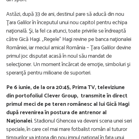
Astăzi, după 33 de ani, destinul pare să aducă din nou
Ţara Galilor în începutul unui nou capitol pentru echipa
naţională. Şi, la fel ca atunci, toate privirile se îndreaptă
către Gică Hagi. „Regele” Hagi revine pe banca naţionalei
României, iar meciul amical România – Ţara Galilor devine
primul joc disputat acasă în noul său mandat de
selecţioner. Un moment încărcat de emoţie, simboluri şi
speranţă pentru milioane de suporteri.
Pe 6 iunie, de la ora 20:45, Prima TV, televiziune
din portofoliul Clever Group, transmite în direct
primul meci de pe teren românesc al lui Gică Hagi
după revenirea
în
postura de antrenor al
Naţionalei
. Stadionul Ghencea va deveni scena unei seri
speciale, în care cel mai mare fotbalist român al tuturor
timpurilor va intona din nou imnul naţional în faţa unui