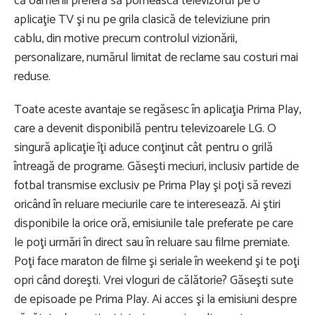
că oamenii preferă să pornească televizorul pe o
aplicaţie TV şi nu pe grila clasică de televiziune prin
cablu, din motive precum controlul vizionării,
personalizare, numărul limitat de reclame sau costuri mai
reduse.
Toate aceste avantaje se regăsesc în aplicaţia Prima Play,
care a devenit disponibilă pentru televizoarele LG. O
singură aplicaţie îţi aduce conţinut cât pentru o grilă
întreagă de programe. Găseşti meciuri, inclusiv partide de
fotbal transmise exclusiv pe Prima Play şi poţi să revezi
oricând în reluare meciurile care te interesează. Ai ştiri
disponibile la orice oră, emisiunile tale preferate pe care
le poţi urmări în direct sau în reluare sau filme premiate.
Poţi face maraton de filme şi seriale în weekend şi te poţi
opri când doreşti. Vrei vloguri de călătorie? Găseşti sute
de episoade pe Prima Play. Ai acces şi la emisiuni despre