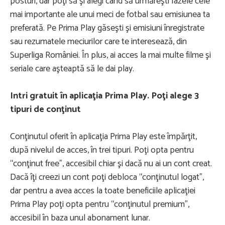
posturi, dar poţi să şi alegi când să urmăreşti fazele cele
mai importante ale unui meci de fotbal sau emisiunea ta
preferată. Pe Prima Play găseşti şi emisiuni înregistrate
sau rezumatele meciurilor care te interesează, din
Superliga României. În plus, ai acces la mai multe filme şi
seriale care aşteaptă să le dai play.
Intri gratuit în aplicaţia Prima Play. Poţi alege 3
tipuri de conţinut
Conţinutul oferit în aplicaţia Prima Play este împărţit,
după nivelul de acces, în trei tipuri. Poţi opta pentru
“conţinut free”, accesibil chiar şi dacă nu ai un cont creat.
Dacă îţi creezi un cont poţi debloca “conţinutul logat”,
dar pentru a avea acces la toate beneficiile aplicaţiei
Prima Play poţi opta pentru “conţinutul premium”,
accesibil în baza unul abonament lunar.