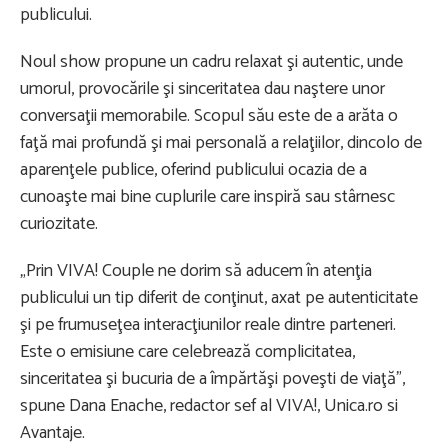
publicului.
Noul show propune un cadru relaxat şi autentic, unde
umorul, provocările şi sinceritatea dau naştere unor
conversaţii memorabile. Scopul său este de a arăta o
faţă mai profundă şi mai personală a relaţiilor, dincolo de
aparenţele publice, oferind publicului ocazia de a
cunoaşte mai bine cuplurile care inspiră sau stârnesc
curiozitate.
„Prin VIVA! Couple ne dorim să aducem în atenţia
publicului un tip diferit de conţinut, axat pe autenticitate
şi pe frumuseţea interacţiunilor reale dintre parteneri.
Este o emisiune care celebrează complicitatea,
sinceritatea şi bucuria de a împărtăşi poveşti de viaţă”,
spune Dana Enache, redactor sef al VIVA!, Unica.ro si
Avantaje.