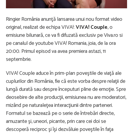
Ringier România anunţă lansarea unui nou format video
original, realizat de echipa VIVA!:
VIVA! Couple
, o
emisiune bilunară, ce va fi difuzată exclusiv pe Viva.ro si
pe canalul de youtube VIVA! Romania, joia, de la ora
20:00. Primul episod va avea premiera astazi, 11
septembrie.
VIVA! Couple aduce în prim-plan poveştile de viaţă ale
cuplurilor din România, fie că este vorba despre relaţii de
lungă durată sau despre începuturi pline de emoţie. Spre
deosebire de alte producţii, emisiunea nu are moderatori,
mizând pe naturaleţea interacţiunii dintre parteneri.
Formatul se bazează pe o serie de întrebări directe,
amuzante şi, uneori, picante, prin care cei doi se
descoperă reciproc şi îşi dezvăluie poveştile în faţa