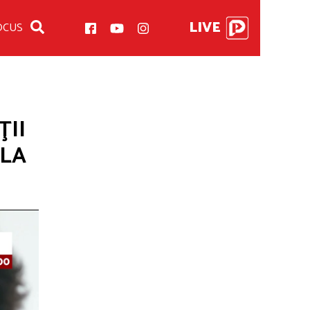
LIVE
OCUS
ŢII
 LA