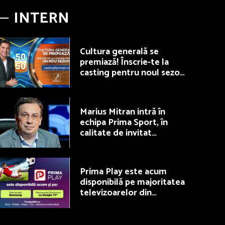
INTERN
Cultura generală se
premiază! Înscrie-te la
casting pentru noul sezon
50/50, la Prima TV
Marius Mitran intră în
echipa Prima Sport, în
calitate de invitat
permanent la Fotbal Show
Prima Play este acum
disponibilă pe majoritatea
televizoarelor din
România