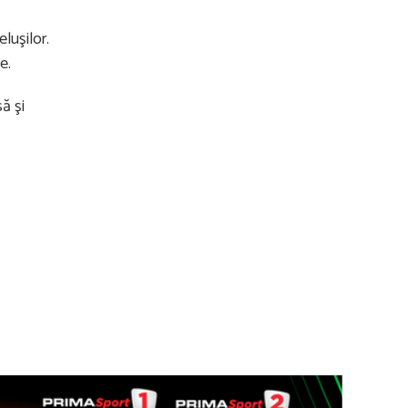
luşilor.
e.
ă şi