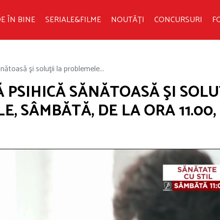
E ÎN BINE
SERIALE&FILME
NOUTĂȚI
CONCURSURI
F
nătoasă şi soluţii la problemele...
 PSIHICĂ SĂNĂTOASĂ ŞI SOLU
, SÂMBĂTĂ, DE LA ORA 11.00,