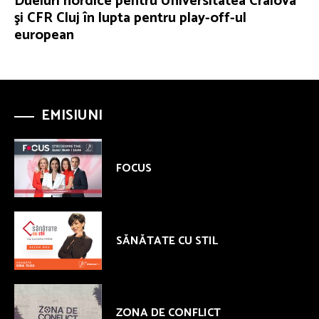
Dueluri nordice pentru Universitatea Craiova
şi CFR Cluj în lupta pentru play-off-ul
european
EMISIUNI
FOCUS
SĂNĂTATE CU STIL
ZONA DE CONFLICT