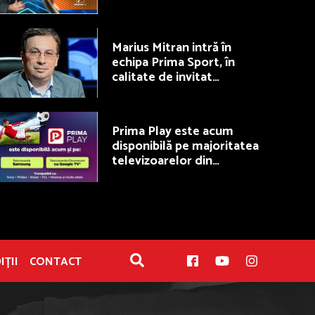
50/50, la Prima TV
Marius Mitran intră în
echipa Prima Sport, în
calitate de invitat
permanent la Fotbal Show
Prima Play este acum
disponibilă pe majoritatea
televizoarelor din
România
IȚII
CONTACT