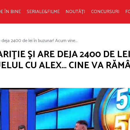
E ÎN BINE
SERIALE&FILME
NOUTĂȚI
CONCURSURI
F
re deja 2400 de lei în buzunar! Acum vine...
RIŢIE ŞI ARE DEJA 2400 DE LEI
ELUL CU ALEX… CINE VA RĂM