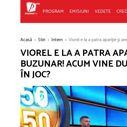
PROGRAM
EMISIUNI
VEDETE
CRED
Acasă
Stiri
Intern
Viorel e la a patra apariţie şi a
VIOREL E LA A PATRA APA
BUZUNAR! ACUM VINE DU
ÎN JOC?