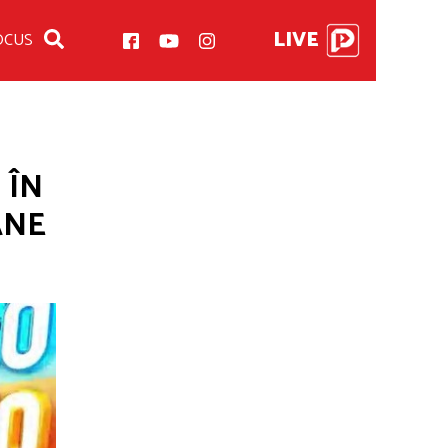
LIVE
OCUS
 ÎN
ÂNE