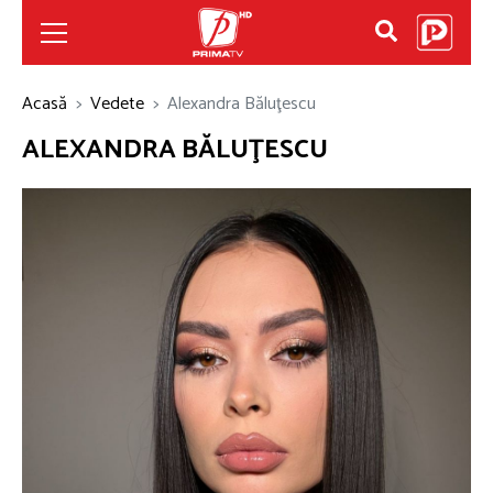
Acasă
Vedete
Alexandra Băluţescu
ALEXANDRA BĂLUŢESCU