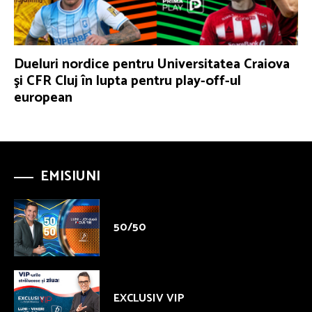
Dueluri nordice pentru Universitatea Craiova
şi CFR Cluj în lupta pentru play-off-ul
european
EMISIUNI
50/50
EXCLUSIV VIP