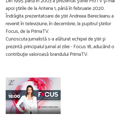
Din 1995 până în 2003 a prezentat ştirile ProTV şi mai
apoi ştirile de la Antena 1, până în februarie 2020.
Îndrăgita prezentatoare de ştiri Andreea Berecleanu a
revenit în televiziune, în decembrie, la pupitrul ştirilor
Focus, de la PrimaTV.
Cunoscuta jurnalistă s-a alăturat echipei de ştiri şi
prezintă principalul jurnal al zilei - Focus 18, aducând o
contribuţie valoroasă brandului PrimaTV.