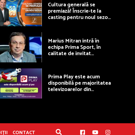
Cultura generală se
premiază! Înscrie-te la
casting pentru noul sezon
50/50, la Prima TV
Marius Mitran intră în
echipa Prima Sport, în
calitate de invitat
permanent la Fotbal Show
Prima Play este acum
disponibilă pe majoritatea
televizoarelor din
România
IȚII
CONTACT