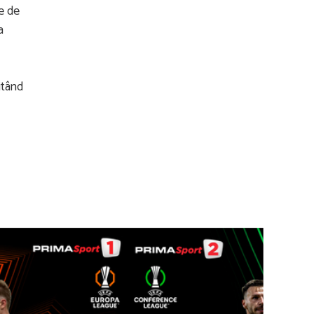
e de
a
itând