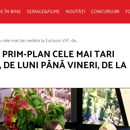
E ÎN BINE
SERIALE&FILME
NOUTĂȚI
CONCURSURI
F
 cele mai tari vedete la Exclusiv VIP, de...
 PRIM-PLAN CELE MAI TARI
 DE LUNI PÂNĂ VINERI, DE LA