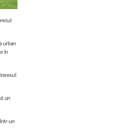
eresul
9 urban
r în
nteresul
ut un
într-un