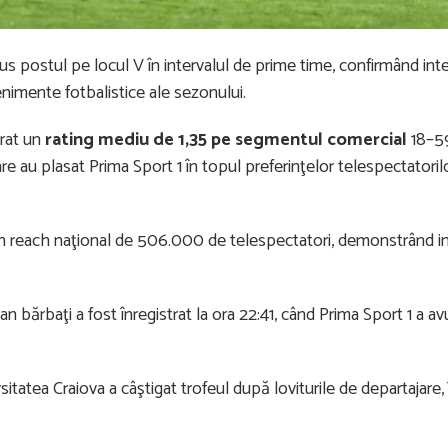
us postul pe locul V în intervalul de prime time, confirmând int
nimente fotbalistice ale sezonului.
trat un
rating mediu de 1,35 pe segmentul comercial
18–5
 au plasat Prima Sport 1 în topul preferinţelor telespectatorilo
t un reach naţional de 506.000 de telespectatori, demonstrând i
n bărbaţi a fost înregistrat la ora 22:41, când Prima Sport 1 a av
itatea Craiova a câştigat trofeul după loviturile de departajare, 