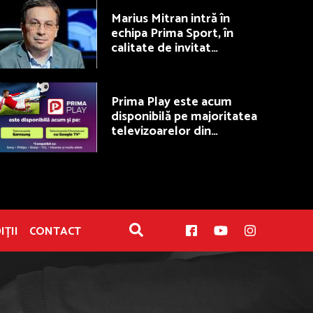
Marius Mitran intră în
echipa Prima Sport, în
calitate de invitat
permanent la Fotbal Show
Prima Play este acum
disponibilă pe majoritatea
televizoarelor din
România
IȚII
CONTACT