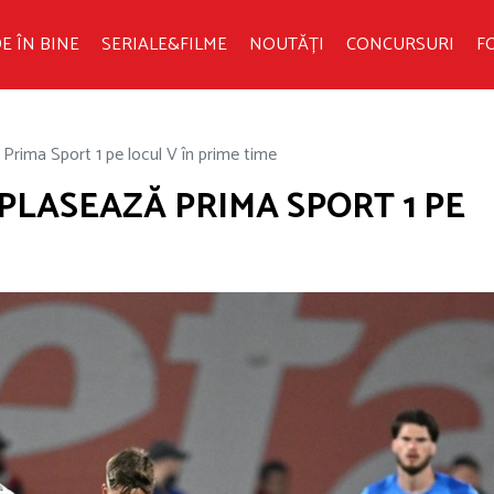
E ÎN BINE
SERIALE&FILME
NOUTĂȚI
CONCURSURI
F
Prima Sport 1 pe locul V în prime time
PLASEAZĂ PRIMA SPORT 1 PE