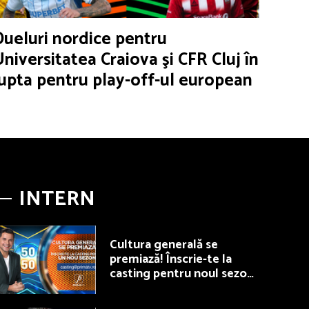
Dueluri nordice pentru
Universitatea Craiova şi CFR Cluj în
lupta pentru play-off-ul european
INTERN
Cultura generală se
premiază! Înscrie-te la
casting pentru noul sezon
50/50, la Prima TV