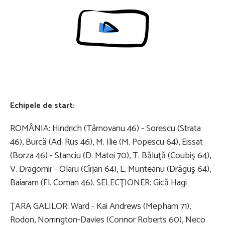
Content restricted in your location.
Echipele de start:
ROMÂNIA: Hindrich (Târnovanu 46) - Sorescu (Strata
46), Burcă (Ad. Rus 46), M. Ilie (M. Popescu 64), Eissat
(Borza 46) - Stanciu (D. Matei 70), T. Băluţă (Coubiş 64),
V. Dragomir - Olaru (Cîrjan 64), L. Munteanu (Drăguş 64),
Baiaram (Fl. Coman 46). SELECŢIONER: Gică Hagi
ŢARA GALILOR: Ward - Kai Andrews (Mepham 71),
Rodon, Norrington-Davies (Connor Roberts 60), Neco