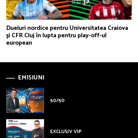
Dueluri nordice pentru Universitatea Craiova
şi CFR Cluj în lupta pentru play-off-ul
european
EMISIUNI
50/50
EXCLUSIV VIP